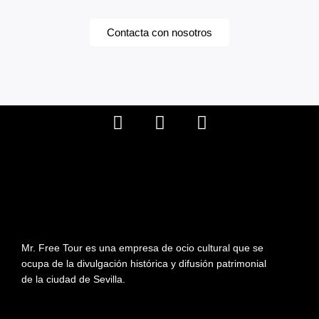
Contacta con nosotros
I
X
F
n
-
a
s
t
c
t
w
e
a
i
b
g
t
o
r
t
o
a
e
k
Mr. Free Tour es una empresa de ocio cultural que se
m
r
ocupa de la divulgación histórica y difusión patrimonial
de la ciudad de Sevilla.