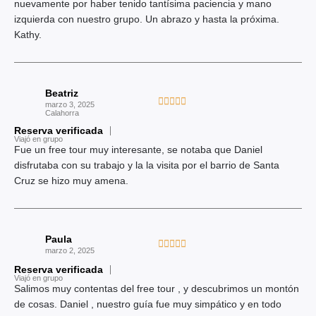
o
nuevamente por haber tenido tantísima paciencia y mano
n
izquierda con nuestro grupo. Un abrazo y hasta la próxima.
5
Kathy.
d
e
5
Beatriz
V





marzo 3, 2025
Calahorra
a
Reserva verificada
l
Viajó en grupo
o
Fue un free tour muy interesante, se notaba que Daniel
r
disfrutaba con su trabajo y la la visita por el barrio de Santa
a
Cruz se hizo muy amena.
d
o
c
Paula
o
V





marzo 2, 2025
n
a
Reserva verificada
5
l
Viajó en grupo
d
Salimos muy contentas del free tour , y descubrimos un montón
o
e
de cosas. Daniel , nuestro guía fue muy simpático y en todo
r