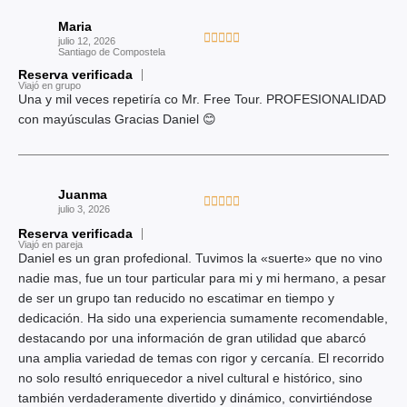
a
Maria
d
V





julio 12, 2026
Santiago de Compostela
o
a
c
Reserva verificada
l
Viajó en grupo
o
o
Una y mil veces repetiría co Mr. Free Tour. PROFESIONALIDAD
n
r
con mayúsculas Gracias Daniel 😊
5
a
d
d
e
o
5
Juanma
c
V





julio 3, 2026
o
a
Reserva verificada
n
l
Viajó en pareja
5
Daniel es un gran profedional. Tuvimos la «suerte» que no vino
o
d
nadie mas, fue un tour particular para mi y mi hermano, a pesar
r
e
de ser un grupo tan reducido no escatimar en tiempo y
a
5
dedicación. Ha sido una experiencia sumamente recomendable,
d
destacando por una información de gran utilidad que abarcó
o
una amplia variedad de temas con rigor y cercanía. El recorrido
c
no solo resultó enriquecedor a nivel cultural e histórico, sino
o
también verdaderamente divertido y dinámico, convirtiéndose
n