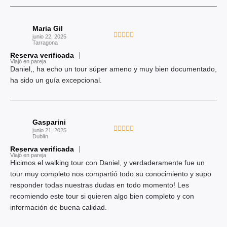
d
a
e
d
5
Maria Gil
o
V





junio 22, 2025
c
Tarragona
a
o
Reserva verificada
l
Viajó en pareja
n
o
Daniel,, ha echo un tour súper ameno y muy bien documentado,
5
r
ha sido un guía excepcional.
d
a
e
d
5
o
Gasparini
c
V





junio 21, 2025
o
Dublín
a
n
Reserva verificada
l
Viajó en pareja
5
o
Hicimos el walking tour con Daniel, y verdaderamente fue un
d
r
tour muy completo nos compartió todo su conocimiento y supo
e
a
responder todas nuestras dudas en todo momento! Les
5
d
recomiendo este tour si quieren algo bien completo y con
o
información de buena calidad.
c