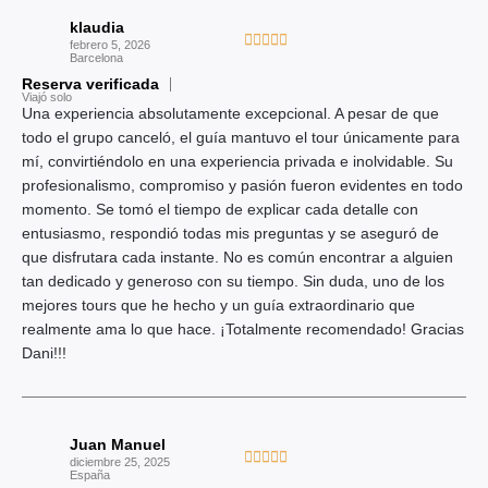
a
d
klaudia
d
V





e
febrero 5, 2026
o
Barcelona
a
5
c
Reserva verificada
l
Viajó solo
o
o
Una experiencia absolutamente excepcional. A pesar de que
n
r
todo el grupo canceló, el guía mantuvo el tour únicamente para
5
a
mí, convirtiéndolo en una experiencia privada e inolvidable. Su
d
d
profesionalismo, compromiso y pasión fueron evidentes en todo
e
o
momento. Se tomó el tiempo de explicar cada detalle con
5
c
entusiasmo, respondió todas mis preguntas y se aseguró de
o
que disfrutara cada instante. No es común encontrar a alguien
n
tan dedicado y generoso con su tiempo. Sin duda, uno de los
5
mejores tours que he hecho y un guía extraordinario que
d
realmente ama lo que hace. ¡Totalmente recomendado! Gracias
e
Dani!!!
5
Juan Manuel
V





diciembre 25, 2025
España
a