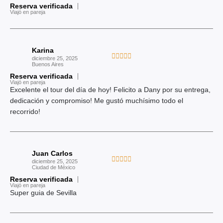
Reserva verificada
l
Viajó en pareja
o
r
a
Karina
d
V





diciembre 25, 2025
o
Buenos Aires
a
c
Reserva verificada
l
Viajó en pareja
o
o
Excelente el tour del día de hoy! Felicito a Dany por su entrega,
n
r
dedicación y compromiso! Me gustó muchísimo todo el
5
a
recorrido!
d
d
e
o
5
c
Juan Carlos
o
V





diciembre 25, 2025
n
Ciudad de México
a
5
Reserva verificada
l
Viajó en pareja
d
o
Super guia de Sevilla
e
r
5
a