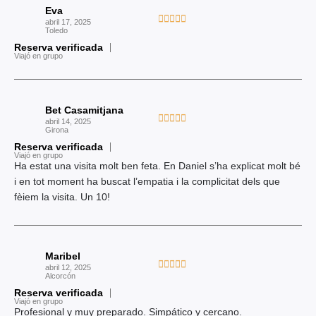
Eva
c
V





abril 17, 2025
o
Toledo
a
n
Reserva verificada
l
Viajó en grupo
5
o
d
r
e
a
5
Bet Casamitjana
d
V





abril 14, 2025
o
Girona
a
c
Reserva verificada
l
Viajó en grupo
o
o
Ha estat una visita molt ben feta. En Daniel s’ha explicat molt bé
n
r
i en tot moment ha buscat l’empatia i la complicitat dels que
5
a
fèiem la visita. Un 10!
d
d
e
o
5
c
Maribel
o
V





abril 12, 2025
n
Alcorcón
a
5
Reserva verificada
l
Viajó en grupo
d
o
Profesional y muy preparado. Simpático y cercano.