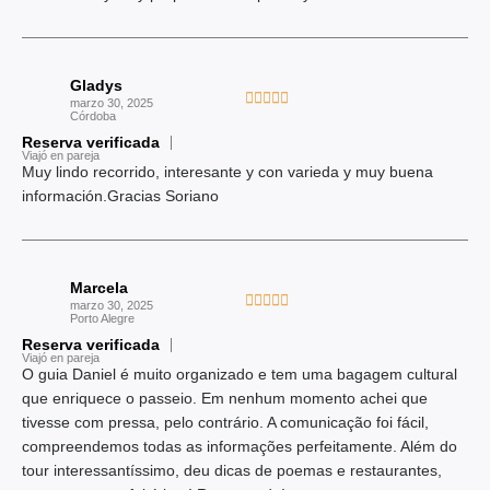
e
r
5
a
d
Gladys
o
V





marzo 30, 2025
c
Córdoba
a
o
Reserva verificada
l
Viajó en pareja
n
o
Muy lindo recorrido, interesante y con varieda y muy buena
5
r
información.Gracias Soriano
d
a
e
d
5
o
Marcela
c
V





marzo 30, 2025
o
Porto Alegre
a
n
Reserva verificada
l
Viajó en pareja
5
o
O guia Daniel é muito organizado e tem uma bagagem cultural
d
r
que enriquece o passeio. Em nenhum momento achei que
e
a
tivesse com pressa, pelo contrário. A comunicação foi fácil,
5
d
compreendemos todas as informações perfeitamente. Além do
o
tour interessantíssimo, deu dicas de poemas e restaurantes,