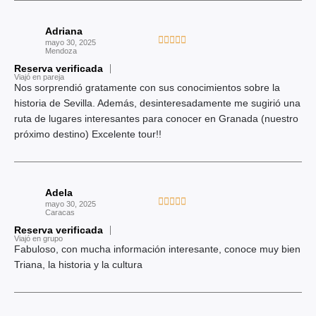
d
o
Adriana
c
V





mayo 30, 2025
o
Mendoza
a
n
Reserva verificada
l
Viajó en pareja
5
o
Nos sorprendió gratamente con sus conocimientos sobre la
d
r
historia de Sevilla. Además, desinteresadamente me sugirió una
e
a
ruta de lugares interesantes para conocer en Granada (nuestro
5
d
próximo destino) Excelente tour!!
o
c
o
Adela
n
V





mayo 30, 2025
5
Caracas
a
d
Reserva verificada
l
Viajó en grupo
e
o
Fabuloso, con mucha información interesante, conoce muy bien
5
r
Triana, la historia y la cultura
a
d
o