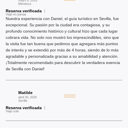
5
mayo 9, 2025
o
Mendoza
a
c
Reserva verificada
l
Viajó en pareja
o
o
Nuestra experiencia con Daniel, el guía turístico en Sevilla, fue
n
r
excepcional. Su pasión por la ciudad era contagiosa, y su
5
a
profundo conocimiento histórico y cultural hizo que cada lugar
d
d
cobrara vida. No solo nos mostró los imprescindibles, sino que
e
o
la visita fue tan buena que pedimos que agregara más puntos
5
c
de interés y se extendió por más de 4 horas, siendo de lo más
o
agradable y personalizada gracias a su amabilidad y atención.
n
¡Totalmente recomendado para descubrir la verdadera esencia
5
de Sevilla con Daniel!
d
e
5
Matilde
V





abril 30, 2025
Sevilla
a
Reserva verificada
l
Viajó solo
o
r
a