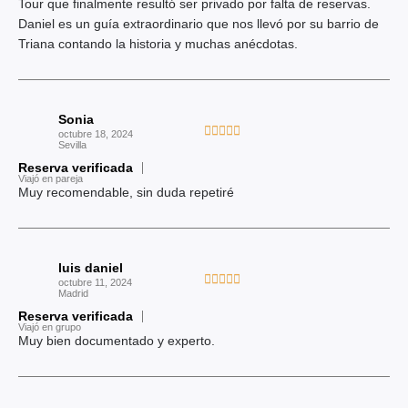
o
Tour que finalmente resultó ser privado por falta de reservas.
5
r
Daniel es un guía extraordinario que nos llevó por su barrio de
a
Triana contando la historia y muchas anécdotas.
d
o
c
Sonia
o
V





octubre 18, 2024
n
Sevilla
a
5
Reserva verificada
l
Viajó en pareja
d
o
Muy recomendable, sin duda repetiré
e
r
5
a
d
luis daniel
o
V





octubre 11, 2024
c
Madrid
a
o
Reserva verificada
l
Viajó en grupo
n
o
Muy bien documentado y experto.
5
r
d
a
e
d