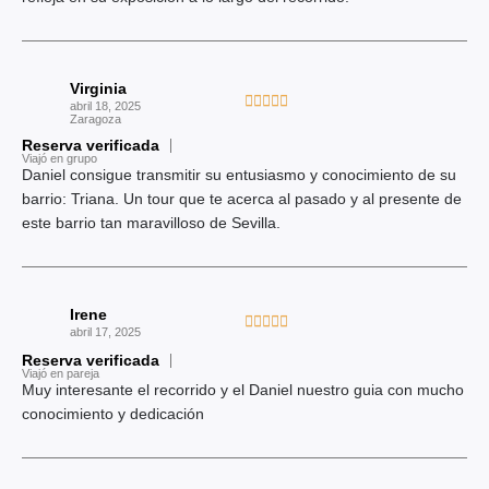
e
a
5
d
o
Virginia
c
V





abril 18, 2025
o
Zaragoza
a
n
Reserva verificada
l
Viajó en grupo
5
o
Daniel consigue transmitir su entusiasmo y conocimiento de su
d
r
barrio: Triana. Un tour que te acerca al pasado y al presente de
e
a
este barrio tan maravilloso de Sevilla.
5
d
o
c
Irene
o
V





abril 17, 2025
n
a
Reserva verificada
5
l
Viajó en pareja
d
Muy interesante el recorrido y el Daniel nuestro guia con mucho
o
e
conocimiento y dedicación
r
5
a
d
o