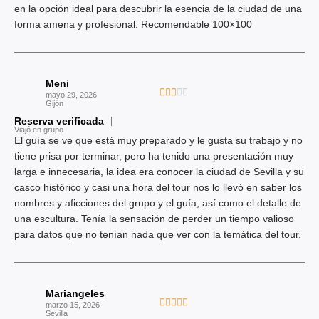
en la opción ideal para descubrir la esencia de la ciudad de una
5
forma amena y profesional. Recomendable 100×100
d
e
5
Meni
V





mayo 29, 2026
Gijón
a
Reserva verificada
l
Viajó en grupo
o
El guía se ve que está muy preparado y le gusta su trabajo y no
r
tiene prisa por terminar, pero ha tenido una presentación muy
a
larga e innecesaria, la idea era conocer la ciudad de Sevilla y su
d
casco histórico y casi una hora del tour nos lo llevó en saber los
o
nombres y aficciones del grupo y el guía, así como el detalle de
c
una escultura. Tenía la sensación de perder un tiempo valioso
o
para datos que no tenían nada que ver con la temática del tour.
n
3
d
Mariangeles
e
V





marzo 15, 2026
5
Sevilla
a