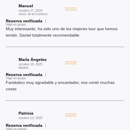
e
Manuel
o
V





5
octubre 27, 2025
c
Jerez de la Frontera
a
o
Reserva verificada
l
Viajó en grupo
n
o
Muy interesante, ha sido uno de los mejores tour que hemos
5
r
tenido. Daniel totalmente recomendable.
d
a
e
d
5
o
María Ángeles
c
V





octubre 19, 2025
o
Madrid
a
n
Reserva verificada
l
Viajó en grupo
5
o
Fantástico muy agradable y encantador, nos contó muchas
d
r
cosas
e
a
5
d
o
Patricia
c
V





octubre 12, 2025
o
a
Reserva verificada
n
l
Viajó en pareja