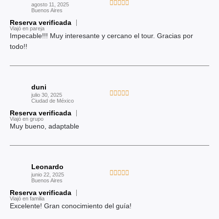
V





agosto 11, 2025
o
Buenos Aires
a
n
Reserva verificada
l
Viajó en pareja
5
o
Impecable!!! Muy interesante y cercano el tour. Gracias por
d
r
todo!!
e
a
5
d
o
duni
c
V





julio 30, 2025
o
Ciudad de México
a
n
Reserva verificada
l
Viajó en grupo
5
o
Muy bueno, adaptable
d
r
e
a
5
d
Leonardo
o
V





junio 22, 2025
c
Buenos Aires
a
o
Reserva verificada
l
Viajó en familia
n
o
Excelente! Gran conocimiento del guía!
5
r