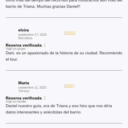
tomo mas del tiempo del recorrido para mostrarnos aún mas del
d
barrio de Triana. Muchas gracias Daniel!!
o
c
o
elvira
n
V





septiembre 27, 2025
5
Barcelona
a
d
Reserva verificada
l
Viajó en grupo
e
o
Dani. es un apasionado de la historia de su ciudad. Recomiendo
5
r
el tour.
a
d
o
Marta
c
V





septiembre 11, 2025
o
Tarrasa
a
n
Reserva verificada
l
Viajó en familia
5
o
Daniel nuestro guía, era de Triana y eso hizo que nos diría
d
r
datos interesantes y anécdotas del barrio.
e
a
5
d