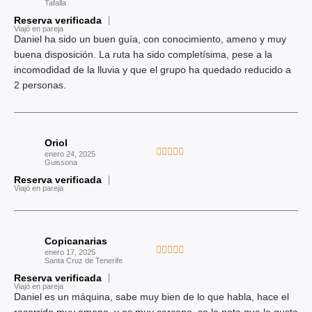
o
Tafalla
a
c
Reserva verificada
l
Viajó en pareja
o
o
Daniel ha sido un buen guía, con conocimiento, ameno y muy
n
r
buena disposición. La ruta ha sido completísima, pese a la
5
a
incomodidad de la lluvia y que el grupo ha quedado reducido a
d
d
2 personas.
e
o
5
c
o
Oriol
n
V





enero 24, 2025
5
Guissona
a
d
Reserva verificada
l
Viajó en pareja
e
o
5
r
a
Copicanarias
d
V





enero 17, 2025
o
Santa Cruz de Tenerife
a
c
Reserva verificada
l
Viajó en pareja
o
o
Daniel es un máquina, sabe muy bien de lo que habla, hace el
n
r