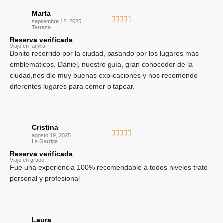
o
Marta
c
V





septiembre 12, 2025
o
Tarrasa
a
n
Reserva verificada
l
Viajó en familia
4
o
Bonito recorrido por la ciudad, pasando por los lugares más
d
r
emblemáticos. Daniel, nuestro guía, gran conocedor de la
e
a
ciudad,nos dio muy buenas explicaciones y nos recomendo
5
d
diferentes lugares para comer o tapear.
o
c
o
Cristina
n
V





agosto 19, 2025
4
La Garriga
a
d
Reserva verificada
l
Viajó en grupo
e
o
Fue una experiència 100% recomendable a todos niveles trato
5
r
personal y profesional
a
d
o
Laura
c