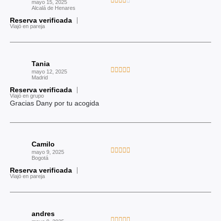





mayo 15, 2025
d
Alcalá de Henares
a
e
Reserva verificada
l
Viajó en pareja
5
o
r
a
Tania
d
V





mayo 12, 2025
o
Madrid
a
c
Reserva verificada
l
Viajó en grupo
o
o
Gracias Dany por tu acogida
n
r
4
a
d
d
e
Camilo
o
V





5
mayo 9, 2025
c
Bogotá
a
o
Reserva verificada
l
Viajó en pareja
n
o
5
r
d
a
e
andres
d
V




