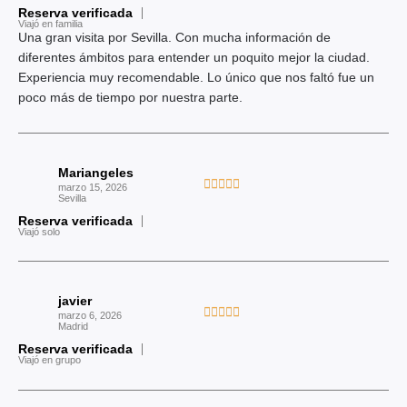
c
Reserva verificada
l
Viajó en familia
o
o
Una gran visita por Sevilla. Con mucha información de
n
r
diferentes ámbitos para entender un poquito mejor la ciudad.
5
a
Experiencia muy recomendable. Lo único que nos faltó fue un
d
d
poco más de tiempo por nuestra parte.
e
o
5
c
o
Mariangeles
n
V





marzo 15, 2026
5
Sevilla
a
d
Reserva verificada
l
Viajó solo
e
o
5
r
a
javier
d
V





marzo 6, 2026
o
Madrid
a
c
Reserva verificada
l
Viajó en grupo
o
o
n
r
5