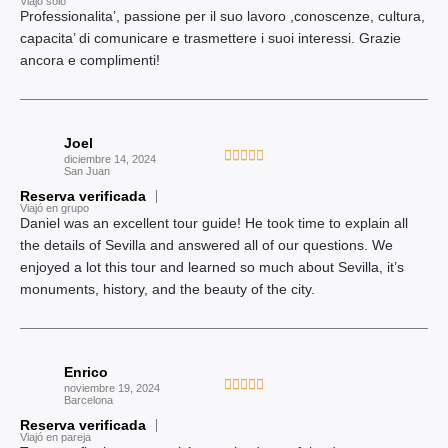
Viajó solo
o
o
Professionalita’, passione per il suo lavoro ,conoscenze, cultura,
n
r
capacita’ di comunicare e trasmettere i suoi interessi. Grazie
4
a
ancora e complimenti!
d
d
e
o
5
c
Joel
o
V





diciembre 14, 2024
n
San Juan
a
5
Reserva verificada
l
Viajó en grupo
d
o
Daniel was an excellent tour guide! He took time to explain all
e
r
the details of Sevilla and answered all of our questions. We
5
a
enjoyed a lot this tour and learned so much about Sevilla, it’s
d
monuments, history, and the beauty of the city.
o
c
o
Enrico
n
V





noviembre 19, 2024
5
Barcelona
a
d
Reserva verificada
l
Viajó en pareja
e