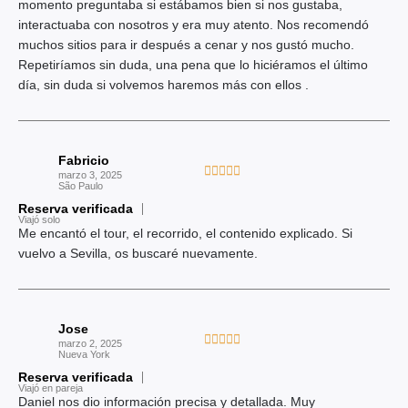
5
momento preguntaba si estábamos bien si nos gustaba,
a
interactuaba con nosotros y era muy atento. Nos recomendó
d
muchos sitios para ir después a cenar y nos gustó mucho.
o
Repetiríamos sin duda, una pena que lo hiciéramos el último
c
día, sin duda si volvemos haremos más con ellos .
o
n
5
d
Fabricio
e
V





marzo 3, 2025
5
São Paulo
a
Reserva verificada
l
Viajó solo
o
Me encantó el tour, el recorrido, el contenido explicado. Si
r
vuelvo a Sevilla, os buscaré nuevamente.
a
d
o
Jose
c
V





marzo 2, 2025
o
Nueva York
a
n
Reserva verificada
l
Viajó en pareja
5
o
Daniel nos dio información precisa y detallada. Muy