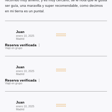
recorrido muy ameno, y es muy cercano, se le nota que le gusta
5
a
ser guía, una maravilla y super recomendable, como decimos
d
d
en mi tierra es un puntal.
e
o
5
c
o
Juan
n
V





enero 10, 2025
5
Madrid
a
d
Reserva verificada
l
Viajó en grupo
e
o
5
r
a
Juan
d
V





enero 10, 2025
o
Madrid
a
c
Reserva verificada
l
Viajó en grupo
o
o
n
r
5
a
d
Juan
d
V





e
enero 10, 2025
o
Madrid
a
5