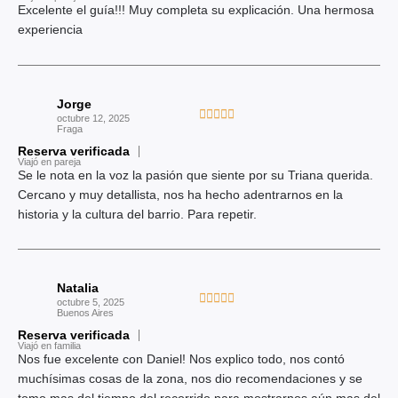
5
Excelente el guía!!! Muy completa su explicación. Una hermosa
o
d
experiencia
r
e
a
5
d
o
Jorge
c
V





octubre 12, 2025
o
Fraga
a
n
Reserva verificada
l
Viajó en pareja
5
o
Se le nota en la voz la pasión que siente por su Triana querida.
d
r
Cercano y muy detallista, nos ha hecho adentrarnos en la
e
a
historia y la cultura del barrio. Para repetir.
5
d
o
c
Natalia
o
V





octubre 5, 2025
n
Buenos Aires
a
5
Reserva verificada
l
Viajó en familia
d
o
Nos fue excelente con Daniel! Nos explico todo, nos contó
e
r
muchísimas cosas de la zona, nos dio recomendaciones y se
5
a