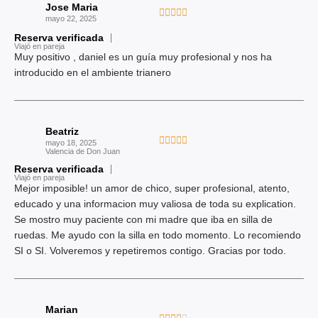
Jose Maria
c
V





mayo 22, 2025
o
a
Reserva verificada
n
l
Viajó en pareja
5
Muy positivo , daniel es un guía muy profesional y nos ha
o
d
introducido en el ambiente trianero
r
e
a
5
d
o
Beatriz
c
V





mayo 18, 2025
o
Valencia de Don Juan
a
n
Reserva verificada
l
Viajó en pareja
5
o
Mejor imposible! un amor de chico, super profesional, atento,
d
r
educado y una informacion muy valiosa de toda su explication.
e
a
Se mostro muy paciente con mi madre que iba en silla de
5
d
ruedas. Me ayudo con la silla en todo momento. Lo recomiendo
o
SI o SI. Volveremos y repetiremos contigo. Gracias por todo.
c
o
n
Marian
5
V