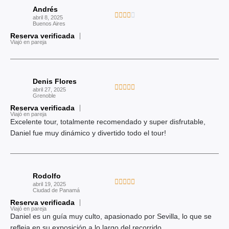
Andrés
d
V





abril 8, 2025
o
Buenos Aires
a
c
Reserva verificada
l
Viajó en pareja
o
o
n
r
5
a
d
Denis Flores
d
V





e
abril 27, 2025
o
Grenoble
a
5
c
Reserva verificada
l
Viajó en pareja
o
o
Excelente tour, totalmente recomendado y super disfrutable,
n
r
Daniel fue muy dinámico y divertido todo el tour!
4
a
d
d
e
o
5
Rodolfo
c
V





abril 19, 2025
o
Ciudad de Panamá
a
n
Reserva verificada
l
Viajó en pareja
5
o
Daniel es un guía muy culto, apasionado por Sevilla, lo que se
d
r
refleja en su exposición a lo largo del recorrido.