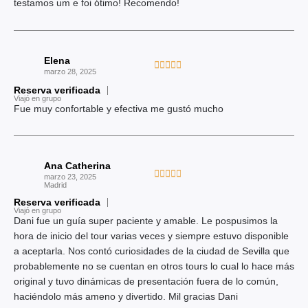
c
testamos um e foi ótimo! Recomendo!
o
n
5
Elena
d
V





marzo 28, 2025
e
a
Reserva verificada
5
l
Viajó en grupo
Fue muy confortable y efectiva me gustó mucho
o
r
a
d
Ana Catherina
o
V





marzo 23, 2025
c
Madrid
a
o
Reserva verificada
l
Viajó en grupo
n
o
Dani fue un guía super paciente y amable. Le pospusimos la
5
r
hora de inicio del tour varias veces y siempre estuvo disponible
d
a
a aceptarla. Nos contó curiosidades de la ciudad de Sevilla que
e
d
probablemente no se cuentan en otros tours lo cual lo hace más
5
o
original y tuvo dinámicas de presentación fuera de lo común,
c
haciéndolo más ameno y divertido. Mil gracias Dani