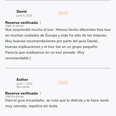
o
n
David
5
V





junio 8, 2025
d
a
Reserva verificada
e
l
Viajó en pareja
5
Nos sorprendió mucho el tour. Hemos hecho diferentes free tour
o
en muchas ciudades de Europa y este ha sido de los mejores.
r
Muy buenas recomendaciones por parte del guía Daniel,
a
buenas explicaciones y el tour fue en un grupo pequeño.
d
Parecía que estábamos en un tour privado. Muy
o
recomendable:)
c
o
n
5
Esther
d
V





junio 7, 2025
e
Barcelona
a
5
Reserva verificada
l
Viajó en pareja
o
Dani el guía encantador, se nota que lo disfruta y te hace sentir
r
muy cómoda, repetiría sin duda.
a