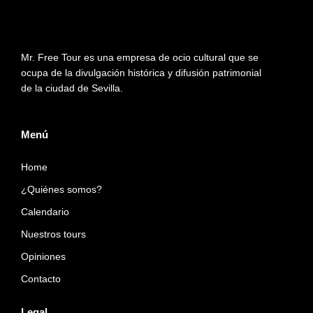
g
t
o
r
t
o
a
e
k
Mr. Free Tour es una empresa de ocio cultural que se
m
r
ocupa de la divulgación histórica y difusión patrimonial
de la ciudad de Sevilla.
Menú
Home
¿Quiénes somos?
Calendario
Nuestros tours
Opiniones
Contacto
Legal