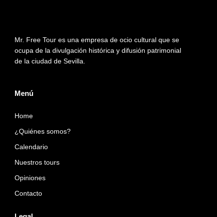
g
t
o
r
t
o
a
e
k
Mr. Free Tour es una empresa de ocio cultural que se
m
r
ocupa de la divulgación histórica y difusión patrimonial
de la ciudad de Sevilla.
Menú
Home
¿Quiénes somos?
Calendario
Nuestros tours
Opiniones
Contacto
Legal