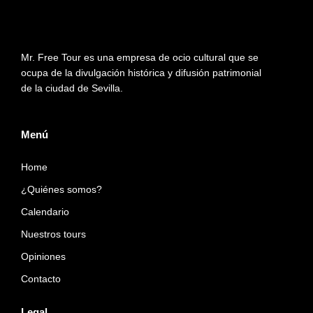
g
t
o
r
t
o
a
e
k
Mr. Free Tour es una empresa de ocio cultural que se
m
r
ocupa de la divulgación histórica y difusión patrimonial
de la ciudad de Sevilla.
Menú
Home
¿Quiénes somos?
Calendario
Nuestros tours
Opiniones
Contacto
Legal